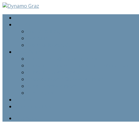
Home
Der Klub
Die Gründung
Der Klub
Die Mitgliedschaft
Eislaufkurse
Kurse – Eishalle Graz Liebenau
Kurse im Landessportzentrum – Winterwelt
Kurse in Hausmannstätten
Privatstunden / Gruppenstunden
Kurs – Anmeldungen
Ausrüstung
Kontakt
Kursanmeldung
Facebook