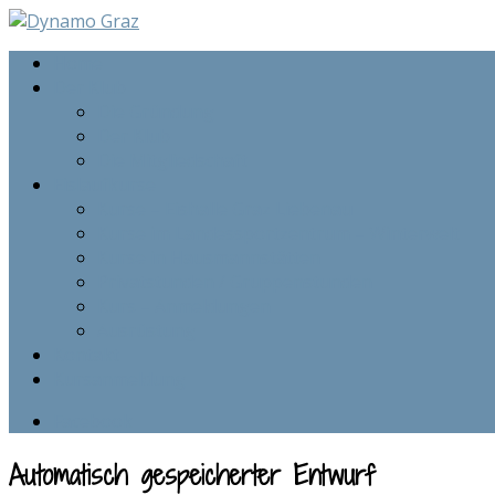
Home
Der Klub
Die Gründung
Der Klub
Die Mitgliedschaft
Eislaufkurse
Kurse – Eishalle Graz Liebenau
Kurse im Landessportzentrum – Winterwelt
Kurse in Hausmannstätten
Privatstunden / Gruppenstunden
Kurs – Anmeldungen
Ausrüstung
Kontakt
Kursanmeldung
Facebook
Automatisch gespeicherter Entwurf