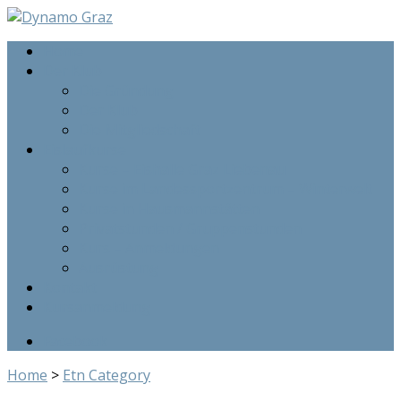
Home
Der Klub
Die Gründung
Der Klub
Die Mitgliedschaft
Eislaufkurse
Kurse – Eishalle Graz Liebenau
Kurse im Landessportzentrum – Winterwelt
Kurse in Hausmannstätten
Privatstunden / Gruppenstunden
Kurs – Anmeldungen
Ausrüstung
Kontakt
Kursanmeldung
Facebook
Home
>
Etn Category