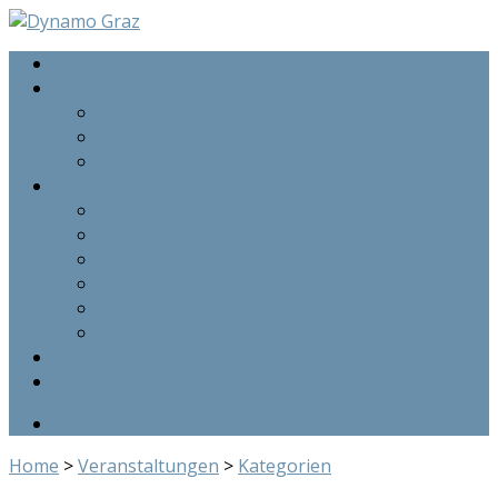
Home
Der Klub
Die Gründung
Der Klub
Die Mitgliedschaft
Eislaufkurse
Kurse – Eishalle Graz Liebenau
Kurse im Landessportzentrum – Winterwelt
Kurse in Hausmannstätten
Privatstunden / Gruppenstunden
Kurs – Anmeldungen
Ausrüstung
Kontakt
Kursanmeldung
Facebook
Home
>
Veranstaltungen
>
Kategorien