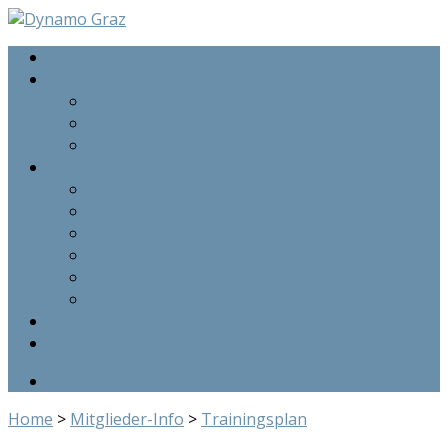
Home
Der Klub
Die Gründung
Der Klub
Die Mitgliedschaft
Eislaufkurse
Kurse – Eishalle Graz Liebenau
Kurse im Landessportzentrum – Winterwelt
Kurse in Hausmannstätten
Privatstunden / Gruppenstunden
Kurs – Anmeldungen
Ausrüstung
Kontakt
Kursanmeldung
Facebook
Home
>
Mitglieder-Info
>
Trainingsplan