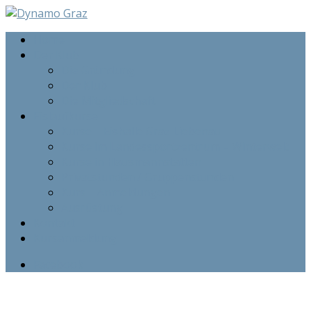
Home
Der Klub
Die Gründung
Der Klub
Die Mitgliedschaft
Eislaufkurse
Kurse – Eishalle Graz Liebenau
Kurse im Landessportzentrum – Winterwelt
Kurse in Hausmannstätten
Privatstunden / Gruppenstunden
Kurs – Anmeldungen
Ausrüstung
Kontakt
Kursanmeldung
Facebook