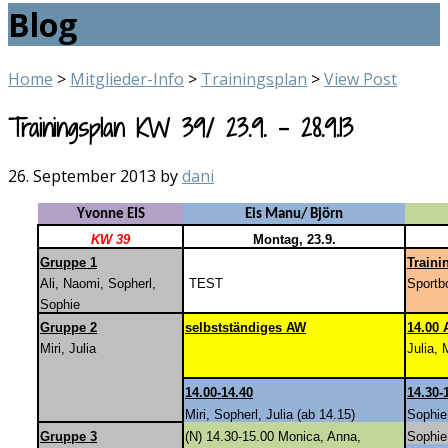
Blog
Home
>
Mitglieder-Info
>
Trainingsplan
>
View Post
Trainingsplan KW 39/ 23.9. – 28.9.13
26. September 2013
by
dani
Yvonne EIS
Eis Manu/ Björn
KW 39
Montag, 23.9.
Gruppe 1
Traini
Ali, Naomi, Sopherl,
TEST
Sportbo
Sophie
Gruppe 2
selbstständiges AW
14.00
Miri, Julia
Julia, 
14.00-14.40
14.30-
Miri, Sopherl, Julia (ab 14.15)
Sophie,
Gruppe 3
(N) 14.30-15.00 Monica, Anna,
Sophie