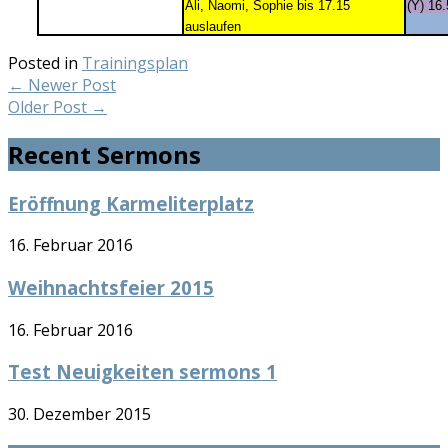
Ali, Naomi, Sophie bis 17.15
(Y) 16
auslaufen
Posted in
Trainingsplan
←
Newer Post
Older Post
→
Recent Sermons
Eröffnung Karmeliterplatz
16. Februar 2016
Weihnachtsfeier 2015
16. Februar 2016
Test Neuigkeiten sermons 1
30. Dezember 2015