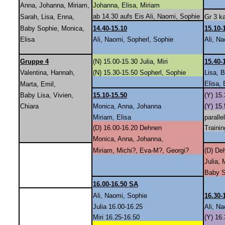
Anna, Johanna, Miriam,
Johanna, Elisa, Miriam
ab 14.30 aufs Eis Ali, Naomi, Sophie
Sarah, Lisa, Enna,
Gr 3 k
Baby Sophie, Monica,
14.40-15.10
15.10-
Elisa
Ali, Naomi, Sopherl, Sophie
Ali, N
Gruppe 4
(N) 15.00-15.30 Julia, Miri
15.40-
Valentina, Hannah,
(N) 15.30-15.50 Sopherl, Sophie
Lisa, 
Elisa,
Marta, Emil,
Baby Lisa, Vivien,
15.10-15.50
(Y) 15
Chiara
Monica, Anna, Johanna
(Y) 15
Miriam, Elisa
paralle
(D) 16.00-16.20 Dehnen
Trainin
Monica, Anna, Johanna,
Miriam, Michi?, Eva-M?, Georgi?
(D) De
Julia, 
Baby S
16.00-16.50 SA
Ali, Naomi, Sophie
16.30-
Julia 16.00-16.25
Ali, N
Miri 16.25-16.50
(Y) 16