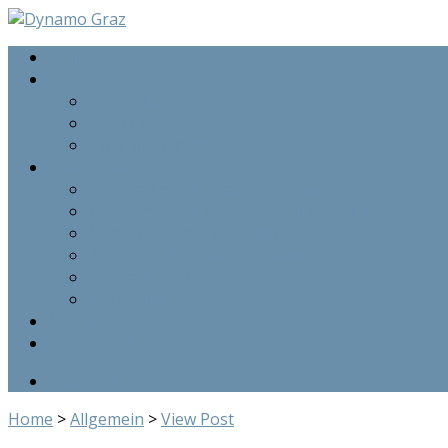
Home
Der Klub
Die Gründung
Der Klub
Die Mitgliedschaft
Eislaufkurse
Kurse – Eishalle Graz Liebenau
Kurse im Landessportzentrum – Winterwelt
Kurse in Hausmannstätten
Privatstunden / Gruppenstunden
Kurs – Anmeldungen
Ausrüstung
Kontakt
Kursanmeldung
Facebook
Home
>
Allgemein
>
View Post