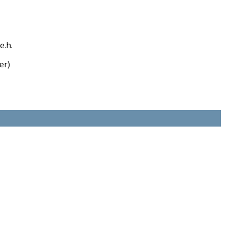
.h.
)