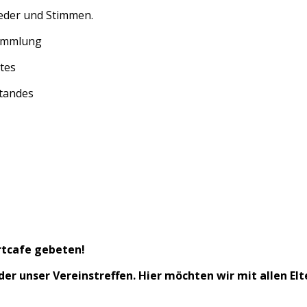
eder und Stimmen.
sammlung
tes
standes
rtcafe gebeten!
eder unser Vereinstreffen. Hier möchten wir mit allen E